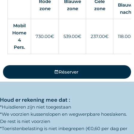
Rode
Blauwe
Gele
Blauw
zone
zone
zone
nacht
Mobil
Home
730.00€
539.00€
237.00€
118.00
4
Pers.
Réserver
Houd er rekening mee dat :
*Huisdieren zijn niet toegestaan
*We voorzien kussenslopen en wegwerpbare hoeslakens.
De rest is niet voorzien
*Toeristenbelasting is niet inbegrepen (€0,60 per dag per