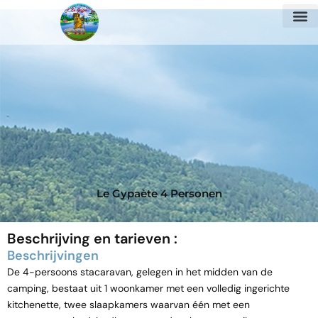
Ga
naar
de
inhoud
Le Gypaète 4 Personen
Beschrijving en tarieven :
Beschrijvingen
De 4-persoons stacaravan, gelegen in het midden van de
camping, bestaat uit 1 woonkamer met een volledig ingerichte
kitchenette, twee slaapkamers waarvan één met een