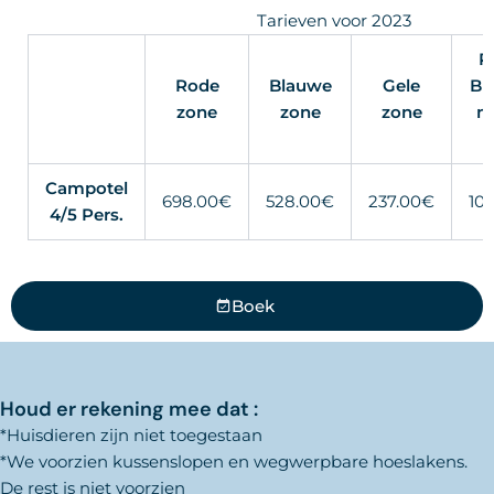
Tarieven voor 2023
R
Rode
Blauwe
Gele
Bl
zone
zone
zone
n
Campotel
698.00€
528.00€
237.00€
10
4/5 Pers.
Boek
Houd er rekening mee dat :
*Huisdieren zijn niet toegestaan
*We voorzien kussenslopen en wegwerpbare hoeslakens.
De rest is niet voorzien